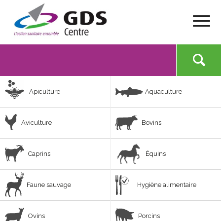
Apiculture
Aquaculture
Aviculture
Bovins
Caprins
Équins
Faune sauvage
Hygiène alimentaire
Ovins
Porcins