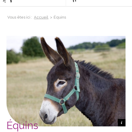
Vous êtes ici :
Accueil
>
Équins
Équins
Crédit photo AFAGNB