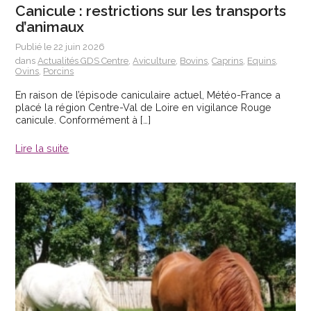
Canicule : restrictions sur les transports
d’animaux
Publié le 22 juin 2026
dans
Actualités GDS Centre
,
Aviculture
,
Bovins
,
Caprins
,
Equins
,
Ovins
,
Porcins
En raison de l’épisode caniculaire actuel, Météo-France a
placé la région Centre-Val de Loire en vigilance Rouge
canicule. Conformément à […]
Lire la suite