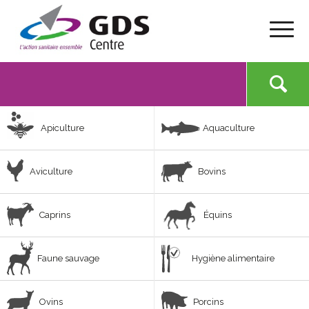
Apiculture
Aquaculture
Aviculture
Bovins
Caprins
Équins
Faune sauvage
Hygiène alimentaire
Ovins
Porcins