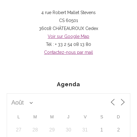
4 rue Robert Mallet Stevens
CS 60501
36018 CHÂTEAUROUX Cedex
Voir sur Google Map
Tél : + 33 2 54 08 13 80
Contactez-nous par mail
Agenda
L
M
M
J
V
S
D
27
28
29
30
31
1
2