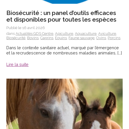
Biosécurité : un panel d’outils efficaces
et disponibles pour toutes les espèces
Publié le 16 avril 2026
dans
Actualités GDS Centre
,
Apiculture
,
Aquaculture
,
Aviculture
,
Biosécurité
,
Bovins
,
Caprins
,
Equins
,
Faune sauvage
,
Ovins
,
Porcins
Dans le contexte sanitaire actuel, marqué par l’émergence
et la recrudescence de nombreuses maladies animales, […]
Lire la suite