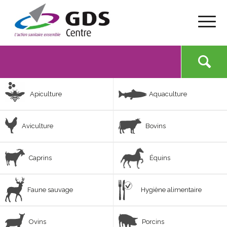
Apiculture
Aquaculture
Aviculture
Bovins
Caprins
Équins
Faune sauvage
Hygiène alimentaire
Ovins
Porcins