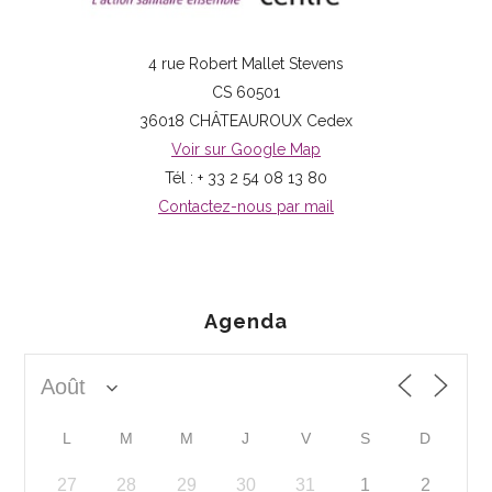
4 rue Robert Mallet Stevens
CS 60501
36018 CHÂTEAUROUX Cedex
Voir sur Google Map
Tél : + 33 2 54 08 13 80
Contactez-nous par mail
Agenda
L
M
M
J
V
S
D
27
28
29
30
31
1
2