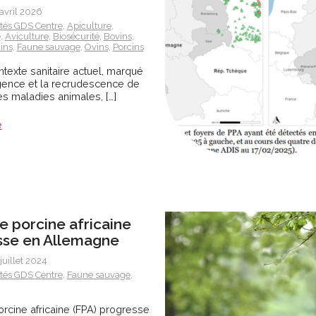
 avril 2026
ités GDS Centre
,
Apiculture
,
e
,
Aviculture
,
Biosécurité
,
Bovins
,
ins
,
Faune sauvage
,
Ovins
,
Porcins
texte sanitaire actuel, marqué
gence et la recrudescence de
 maladies animales, […]
e
re porcine africaine
sse en Allemagne
juillet 2024
ités GDS Centre
,
Faune sauvage
,
orcine africaine (FPA) progresse