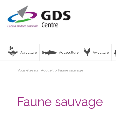
Apiculture
Aquaculture
Aviculture
Vous êtes ici :
Accueil
>
Faune sauvage
Faune sauvage