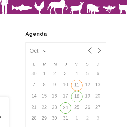
Agenda
L
M
M
J
V
S
D
30
1
2
3
4
5
6
7
8
9
10
12
13
11
14
15
16
17
19
20
18
21
22
23
25
26
27
24
e
28
29
30
31
1
2
3