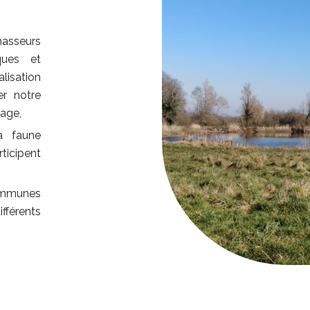
hasseurs
iques et
alisation
er notre
vage,
a faune
rticipent
communes
fférents