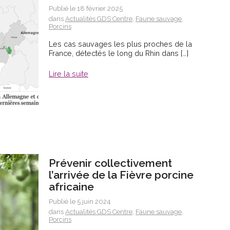
Publié le 18 février 2025
dans
Actualités GDS Centre
,
Faune sauvage
,
Porcins
Les cas sauvages les plus proches de la
France, détectés le long du Rhin dans […]
Lire la suite
Prévenir collectivement
l’arrivée de la Fièvre porcine
africaine
Publié le 5 juin 2024
dans
Actualités GDS Centre
,
Faune sauvage
,
Porcins