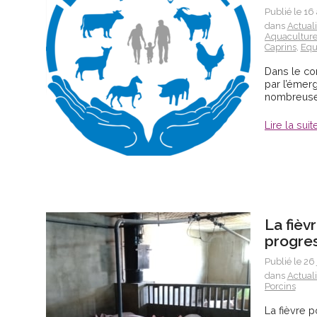
Publié le 16
dans
Actual
Aquacultur
Caprins
,
Equ
Dans le con
par l’émer
nombreuses
Lire la suit
La fièv
progre
Publié le 26 
dans
Actual
Porcins
La fièvre p