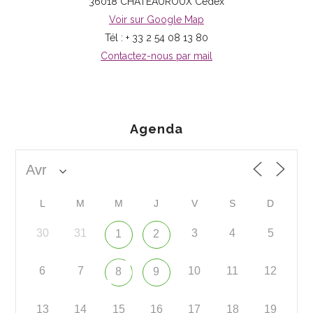
36018 CHÂTEAUROUX Cedex
Voir sur Google Map
Tél : + 33 2 54 08 13 80
Contactez-nous par mail
Agenda
L
M
M
J
V
S
D
30
31
3
4
5
1
2
6
7
10
11
12
8
9
13
14
15
16
17
18
19