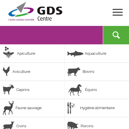
Apiculture
Aquaculture
Aviculture
Bovins
Caprins
Équins
Faune sauvage
Hygiène alimentaire
Ovins
Porcins