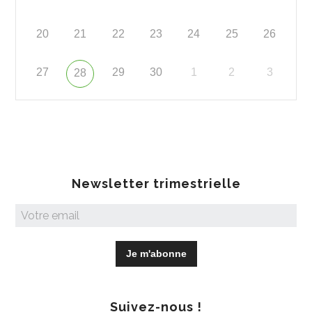
20
21
22
23
24
25
26
27
29
30
1
2
3
28
Newsletter trimestrielle
Suivez-nous !