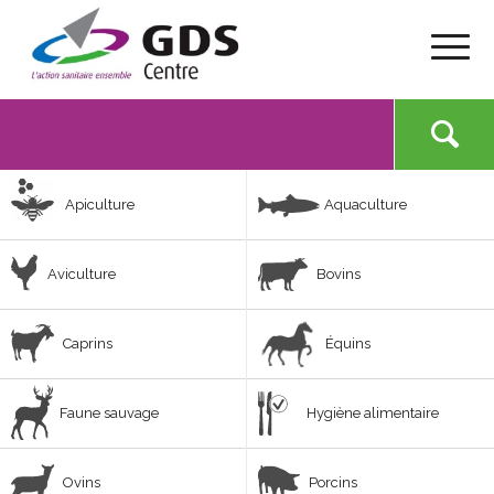
Apiculture
Aquaculture
Aviculture
Bovins
Caprins
Équins
Faune sauvage
Hygiène alimentaire
Ovins
Porcins