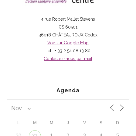
4 rue Robert Mallet Stevens
CS 60501
36018 CHÂTEAUROUX Cedex
Voir sur Google Map
Tél : + 33 2 54 08 13 80
Contactez-nous par mail
Agenda
L
M
M
J
V
S
D
30
1
2
3
4
5
31