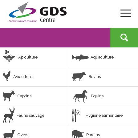
Apiculture
Aquaculture
Aviculture
Bovins
Caprins
Équins
Faune sauvage
Hygiène alimentaire
Ovins
Porcins