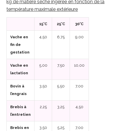
kg de matière sèche ingérée en fonction de la
température maximale extérieure
15°C
25°C
30°C
Vache en
4,50
6,75
9,00
fin de
gestation
Vache en
5,00
7,50
10,00
lactation
Bovin à
3,50
5,50
7,00
l’engrais
Brebis à
2,25
3,25
4,50
l’entretien
Brebis en
3,50
5,25
7,00