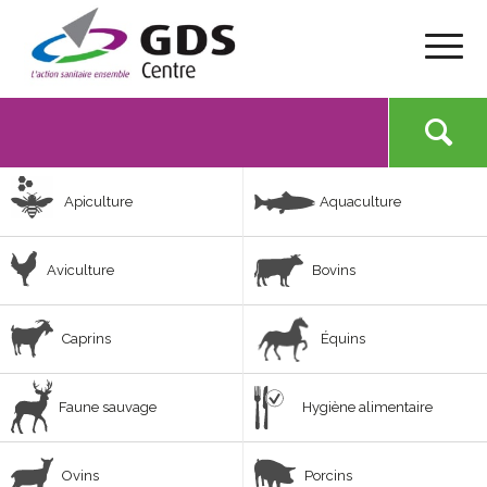
Apiculture
Aquaculture
Aviculture
Bovins
Caprins
Équins
Faune sauvage
Hygiène alimentaire
Ovins
Porcins