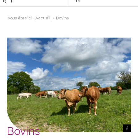
Vous êtes ici :
Accueil
>
Bovins
Bovins
Crédit photo GDS Centre