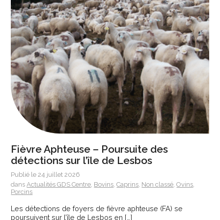
Fièvre Aphteuse – Poursuite des
détections sur l’île de Lesbos
Publié le 24 juillet 2026
dans
Actualités GDS Centre
,
Bovins
,
Caprins
,
Non classé
,
Ovins
,
Porcins
Les détections de foyers de fièvre aphteuse (FA) se
poursuivent sur l’île de Lesbos en […]