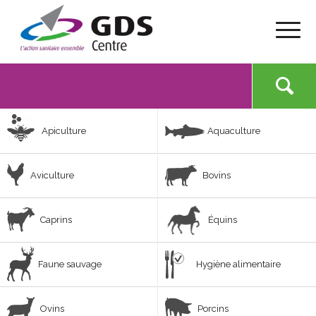
Apiculture
Aquaculture
Aviculture
Bovins
Caprins
Équins
Faune sauvage
Hygiène alimentaire
Ovins
Porcins