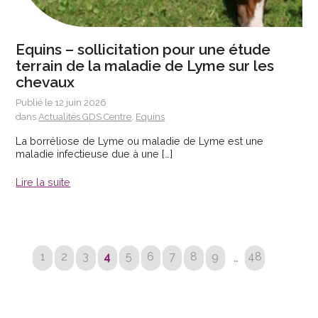
Equins – sollicitation pour une étude
terrain de la maladie de Lyme sur les
chevaux
Publié le 12 juin 2026
dans
Actualités GDS Centre
,
Equins
La borréliose de Lyme ou maladie de Lyme est une
maladie infectieuse due à une […]
Lire la suite
1
2
3
4
5
6
7
8
9
48
…