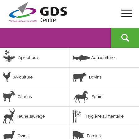
Apiculture
Aquaculture
Aviculture
Bovins
Caprins
Équins
Faune sauvage
Hygiène alimentaire
Ovins
Porcins