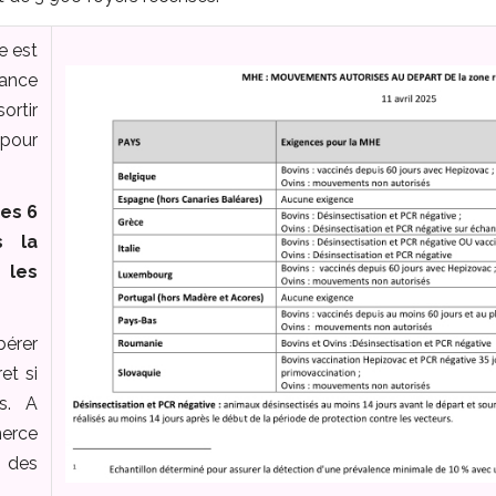
e est
rance
ortir
 pour
es 6
s la
les
bérer
et si
es. A
rce
 des
.