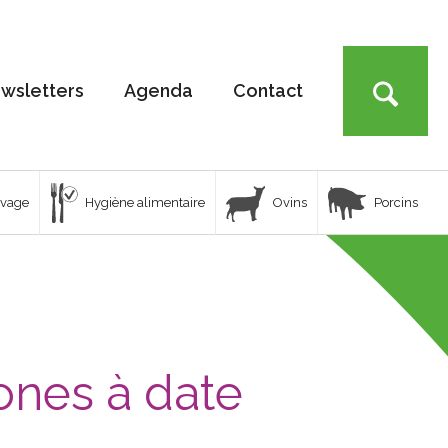
wsletters
Agenda
Contact
uvage
Hygiène alimentaire
Ovins
Porcins
ones à date