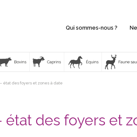
Qui sommes-nous ?
Ne
Bovins
Caprins
Équins
Faune sa
 état des foyers et zones à date
état des foyers et z