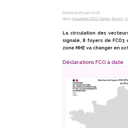
Publié le 26 juin 2026
dans
Actualités GDS Centre
,
Bovins
,
O
La circulation des vecteu
signalé, 8 foyers de FCO3 
zone MHE va changer en octo
Déclarations FCO à date