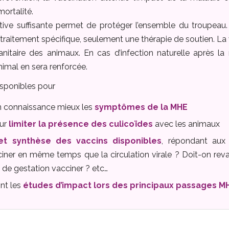
mortalité.
ive suffisante permet de protéger l’ensemble du troupeau. 
 de traitement spécifique, seulement une thérapie de soutien. L
anitaire des animaux. En cas d’infection naturelle après la
animal en sera renforcée.
isponibles pour
en connaissance mieux les
symptômes de la MHE
our
limiter la présence des culicoïdes
avec les animaux
t synthèse des vaccins disponibles
, répondant aux 
ciner en même temps que la circulation virale ? Doit-on re
 de gestation vacciner ? etc…
ont les
études d’impact lors des principaux passages 