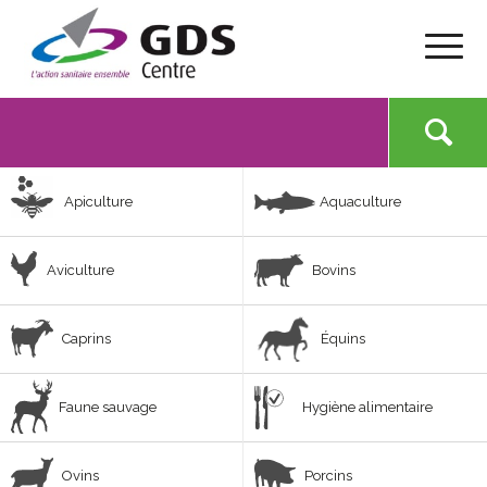
Apiculture
Aquaculture
Aviculture
Bovins
Caprins
Équins
Faune sauvage
Hygiène alimentaire
Ovins
Porcins