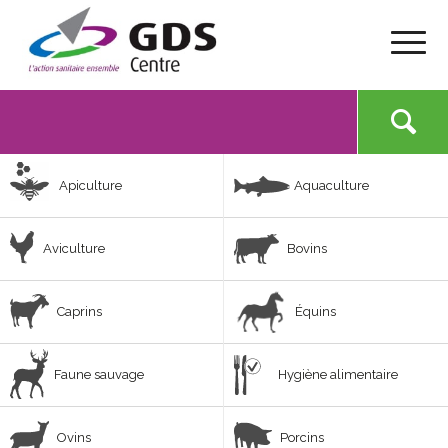
Apiculture
Aquaculture
Aviculture
Bovins
Caprins
Équins
Faune sauvage
Hygiène alimentaire
Ovins
Porcins