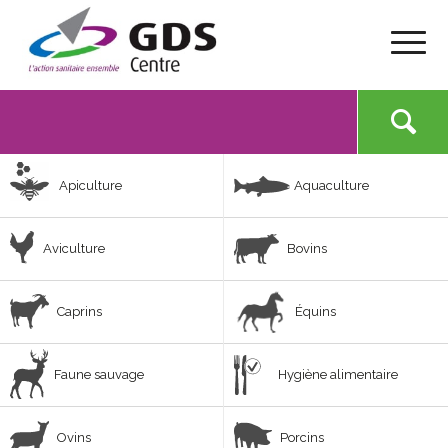
Apiculture
Aquaculture
Aviculture
Bovins
Caprins
Équins
Faune sauvage
Hygiène alimentaire
Ovins
Porcins