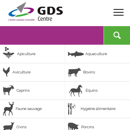
Apiculture
Aquaculture
Aviculture
Bovins
Caprins
Équins
Faune sauvage
Hygiène alimentaire
Ovins
Porcins