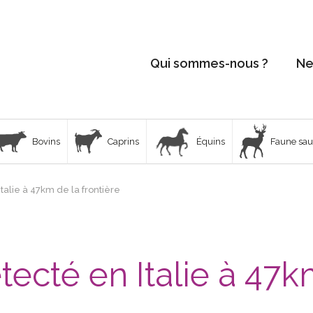
Qui sommes-nous ?
Ne
Bovins
Caprins
Équins
Faune sa
talie à 47km de la frontière
tecté en Italie à 47k