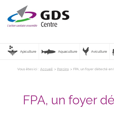
Apiculture
Aquaculture
Aviculture
Vous êtes ici :
Accueil
>
Porcins
>
FPA, un foyer détecté en I
FPA, un foyer dé