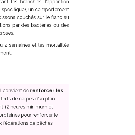
t les branchies, l’apparition
n spécifique), un comportement
oissons couchés sur le flanc au
tions par des bactéries ou des
croses.
u 2 semaines et les mortalités
mont.
 il convient de
renforcer les
ferts de carpes d’un plan
ant 12 heures minimum et
 protéines pour renforcer le
x fédérations de pêches,