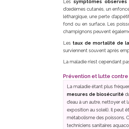
Les
symptômes observés
d’œdèmes cutanés, un enfoncem
léthargique, une perte d’appét
fond ou en surface. Les poiss
champignons peuvent également 
Les
taux de mortalité de l
surviennent souvent après em
La maladie n’est cependant pa
Prévention et lutte contre
La maladie étant plus fréqu
mesures de biosécurité
du
d’eau à un autre, nettoyer et
exposition au soleil). Il peut
métabolisme des poissons. Ce
techniciens sanitaires aquaco