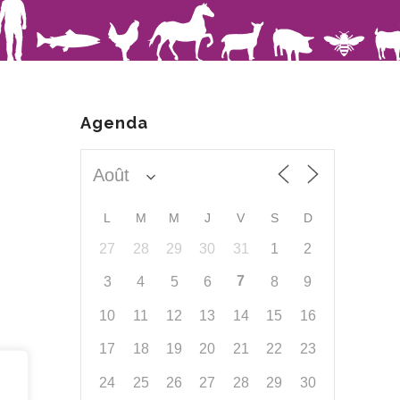
Agenda
L
M
M
J
V
S
D
27
28
29
30
31
1
2
7
3
4
5
6
8
9
10
11
12
13
14
15
16
17
18
19
20
21
22
23
24
25
26
27
28
29
30