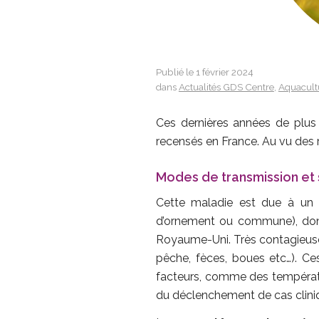
Publié le 1 février 2024
dans
Actualités GDS Centre
,
Aquacult
Ces dernières années de plus
recensés en France. Au vu des r
Modes de transmission et
Cette maladie est due à un 
d’ornement ou commune), don
Royaume-Uni. Très contagieuse,
pêche, fèces, boues etc…). C
facteurs, comme des températur
du déclenchement de cas clini