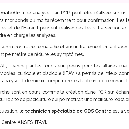
 maladie
, une analyse par PCR peut être réalisée sur un
ons moribonds ou morts récemment pour confirmation. Les 
des et de l’Hérault peuvent réaliser ces tests. La section 
re en charge les analyses.
vaccin contre cette maladie et aucun traitement curatif avec u
nt permettre de réduire les symptômes.
AL, financé par les fonds européens pour les affaires mar
s avicoles, cunicole et piscicole (ITAVI) a permis de mieux conn
’analyse et de mieux comprendre les facteurs déclenchant l
erche sont en cours comme la création d’une PCR sur échanti
ur le site de pisciculture qui permettrait une meilleure réaction
question,
le technicien spécialisé de GDS Centre
est à vo
 Centre, ANSES, ITAVI.