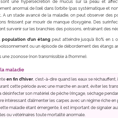
sont une hypersécrétion de mucus sur la peau et affectan
ent anormal de l’œil dans l’orbite (pas systématique et no
it. A un stade avancé de la maladie, on peut observer des p
ons finissent par mourir de manque d’oxygène. Des surinfec
survenir sur les branchies des poissons, entraînant des né
a population d’un étang
peut atteindre jusqu’à 80% en 1 o
poissonnement ou un épisode de débordement des étangs a
s une zoonose (non transmissible à l’homme).
 la maladie
ente
en fin d’hiver
, c’est-à-dire quand les eaux se réchauffent,
rant cette période avec une marche en avant, éviter les trans
 la désinfecter son matériel de pêche (rinçage, séchage pend
 être intéressant d’alimenter les carpes avec un régime riche en
tte maladie étant émergente, il est important de signaler au
les ou vétérinaires toute mortalité anormale.