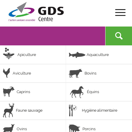
Apiculture
Aquaculture
Aviculture
Bovins
Caprins
Équins
Faune sauvage
Hygiène alimentaire
Ovins
Porcins