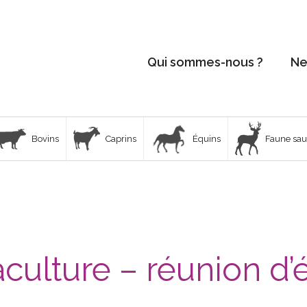
Qui sommes-nous ?
Ne
Bovins
Caprins
Équins
Faune sa
culture – réunion d