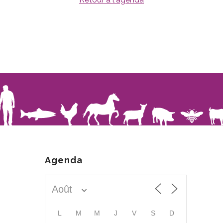
Agenda
L
M
M
J
V
S
D