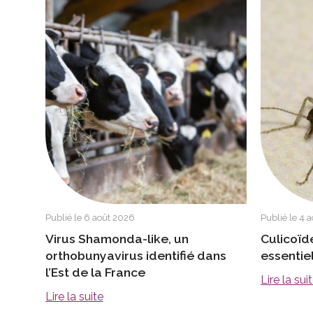
Publié le 6 août 2026
Publié le 4 
Virus Shamonda-like, un
Culicoïd
orthobunyavirus identifié dans
essentie
l’Est de la France
Lire la sui
Lire la suite