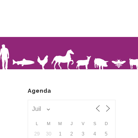
Agenda
L
M
M
J
V
S
D
29
30
1
2
3
4
5