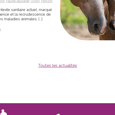
ins
,
Faune sauvage
,
Ovins
,
Porcins
texte sanitaire actuel, marqué
gence et la recrudescence de
 maladies animales, […]
e
Toutes les actualités