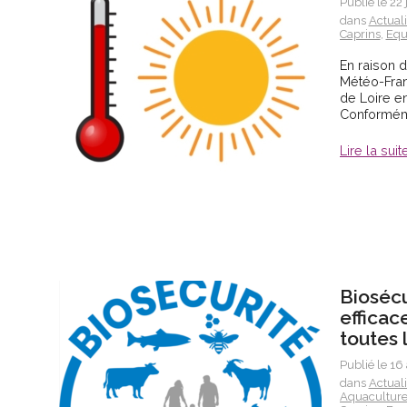
Publié le 22
dans
Actual
Caprins
,
Equ
En raison d
Météo-Fran
de Loire e
Conforméme
Lire la suit
Biosécur
efficac
toutes 
Publié le 16
dans
Actual
Aquacultur