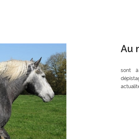
Au n
sont à
dépista
actualité