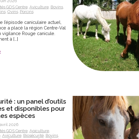
 juin 2026
ités GDS Centre
,
Aviculture
,
Bovins
,
ins
,
Ovins
,
Porcins
e l’épisode caniculaire actuel,
ce a placé la région Centre-Val
n vigilance Rouge canicule.
nt à […]
e
ité : un panel d’outils
es et disponibles pour
les espèces
 avril 2026
ités GDS Centre
,
Apiculture
,
e
,
Aviculture
,
Biosécurité
,
Bovins
,