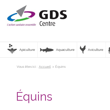
Apiculture
Aquaculture
Aviculture
Vous êtes ici :
Accueil
>
Équins
Équins