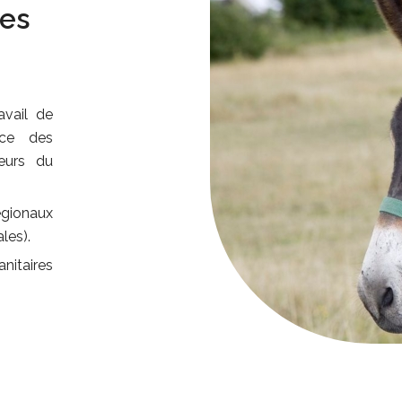
les
avail de
nce des
eurs du
égionaux
les).
nitaires