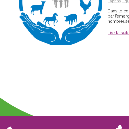
Caprins
,
Equ
Dans le con
par l’émer
nombreuses
Lire la suit